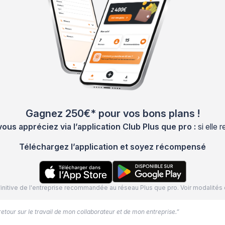
Gagnez 250€* pour vos bons plans !
s appréciez via l’application Club Plus que pro :
si elle
Téléchargez l’application et soyez récompensé
définitive de l'entreprise recommandée au réseau Plus que pro. Voir modalit
 retour sur le travail de mon collaborateur et de mon entreprise.”