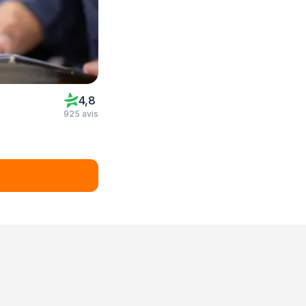
4,8
925 avis