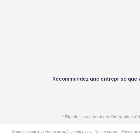
Recommandez une entreprise que vou
* Eligible au paiement dès l'intégration 
“Quand on voit les retours positifs ça fait plaisir. Ca me permet d’avoir un