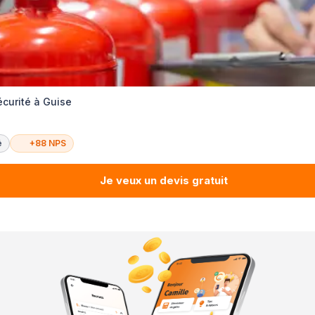
écurité à Guise
é
+88 NPS
Je veux un devis gratuit