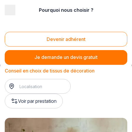
Pourquoi nous choisir ?
Accueil
/
Magasin - commerce
/
Magasin de tissus
/
Conseil en décoration textile
/
Conseil en choix de tissus de décoration
Devenir adhérent
Conseil en choix de tissus de décoration
Je demande un devis gratuit
Conseil en choix de tissus de décoration
Voir par prestation