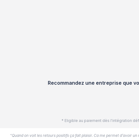
Recommandez une entreprise que vous
* Eligible au paiement dès l'intégration 
“Quand on voit les retours positifs ça fait plaisir. Ca me permet d’avoir un