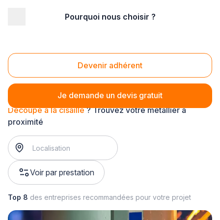
Pourquoi nous choisir ?
Accueil
/
Second œuvre
/
Métallerie
/
Découpe de métaux
/
Découpe à la cisaille
Découpe à la cisaille
Devenir adhérent
Je demande un devis gratuit
Découpe à la cisaille
? Trouvez votre métallier à
proximité
Voir par prestation
Top 8
des entreprises recommandées pour votre projet