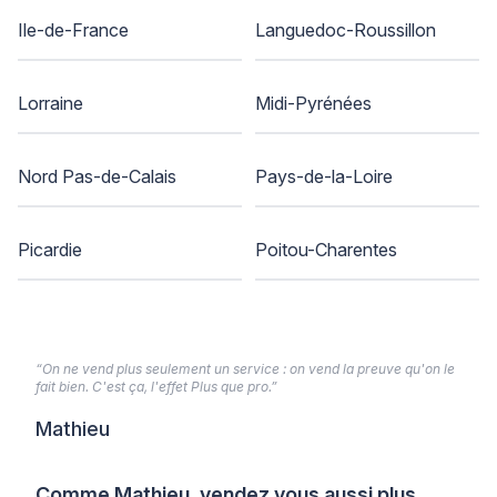
Ile-de-France
Languedoc-Roussillon
Lorraine
Midi-Pyrénées
Nord Pas-de-Calais
Pays-de-la-Loire
Picardie
Poitou-Charentes
“On ne vend plus seulement un service : on vend la preuve qu'on le
fait bien. C'est ça, l'effet Plus que pro.”
Mathieu
Comme Mathieu, vendez vous aussi plus