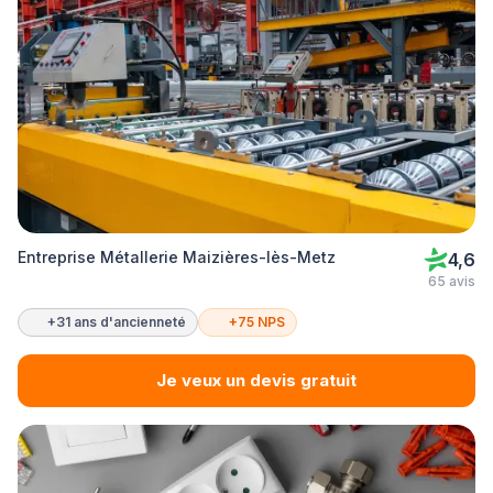
Entreprise Métallerie Maizières-lès-Metz
4,6
65 avis
+31 ans d'ancienneté
+75 NPS
Je veux un devis gratuit