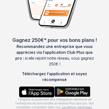
Gagnez 250€* pour vos bons plans !
Recommandez une entreprise que vous
appréciez via l’application Club Plus que
pro :
si elle rejoint notre réseau, vous gagnez
250€ !
Téléchargez l’application et soyez
récompensé
* Eligible au paiement dès l'intégration définitive de
l'entreprise recommandée au réseau Plus que pro. Voir
modalités complètes dans nos
conditions générales
.