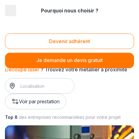
Pourquoi nous choisir ?
Accueil
/
Second œuvre
/
Métallerie
/
Découpe de métaux
/
Découpe laser
Découpe laser
Devenir adhérent
Je demande un devis gratuit
Découpe laser
? Trouvez votre métallier à proximité
Voir par prestation
Top 8
des entreprises recommandées pour votre projet