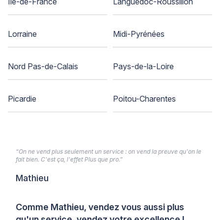
Ile-de-France
Languedoc-Roussillon
Lorraine
Midi-Pyrénées
Nord Pas-de-Calais
Pays-de-la-Loire
Picardie
Poitou-Charentes
“On ne vend plus seulement un service : on vend la preuve qu'on le
fait bien. C'est ça, l'effet Plus que pro.”
Mathieu
Comme Mathieu, vendez vous aussi plus
qu'un service, vendez votre excellence !