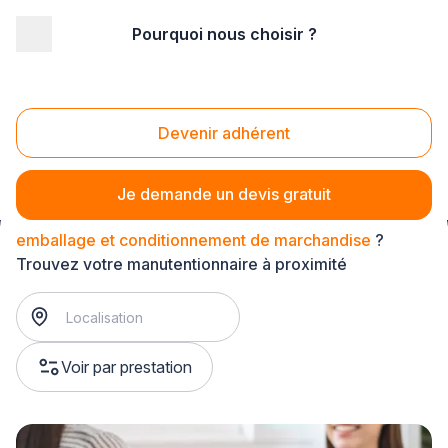
Pourquoi nous choisir ?
Accueil
/
Entretien - maintenance
/
Manutention
/
chargement et déchargement de marchandise
/
emballage et conditionnement de marchandise
Devenir adhérent
Emballage et conditionnement de marchandise
Je demande un devis gratuit
emballage et conditionnement de marchandise
?
Trouvez votre manutentionnaire à proximité
Voir par prestation