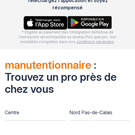
Téléchargez l’application et soyez
récompensé
* Eligible au paiement dès l'intégration définitive de
l'entreprise recommandée au réseau Plus que pro. Voir
modalités complètes dans nos
conditions générales
.
manutentionnaire
:
Trouvez un pro près de
chez vous
Centre
Nord Pas-de-Calais