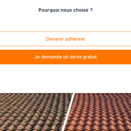
Pourquoi nous choisir ?
/
entretien de cours pavée
Devenir adhérent
Je demande un devis gratuit
 à proximité