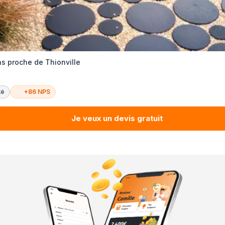
ns proche de Thionville
té
+86 NPS
Je veux un devis gratuit