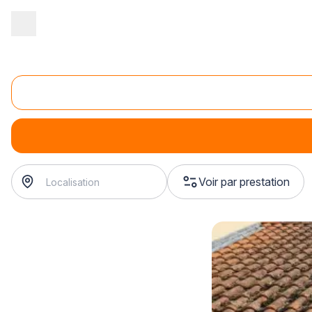
Accueil
/
Aménagement extérieur
/
Pavage
/
entretien de pavage
Entretien de cours pavée
entretien de cours pavée
? Trouvez votre poseur de pavé
Voir par prestation