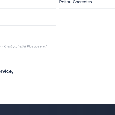
Poitou-Charentes
. C'est ça, l'effet Plus que pro.”
rvice,