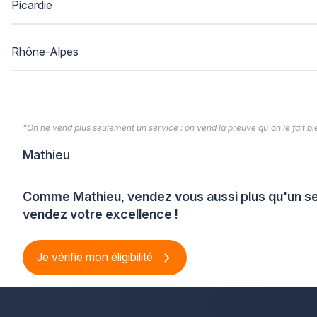
Picardie
Rhône-Alpes
“On ne vend plus seulement un service : on vend la preuve qu'on le fait bien
Mathieu
Comme Mathieu, vendez vous aussi plus qu'un se
vendez votre excellence !
Je vérifie mon éligibilité