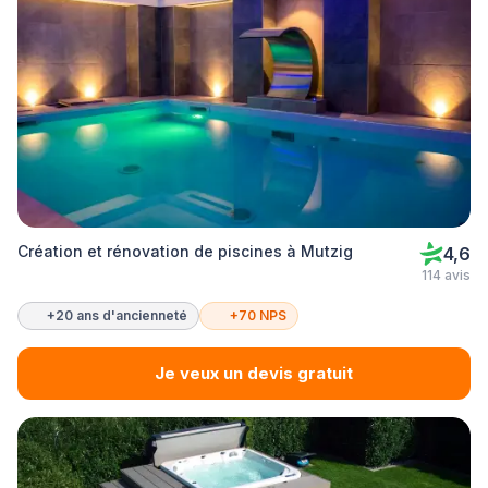
Création et rénovation de piscines à Mutzig
4,6
114 avis
+20 ans d'ancienneté
+70 NPS
Je veux un devis gratuit