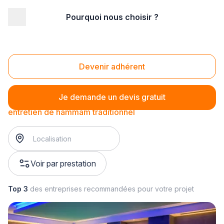
Pourquoi nous choisir ?
Accueil
/
Second œuvre
/
Hammam
/
entretien de hammam
/
entretien de hammam traditionnel
Entretien de hammam traditionnel
Devenir adhérent
Je demande un devis gratuit
entretien de hammam traditionnel
Voir par prestation
Top 3
des entreprises recommandées pour votre projet