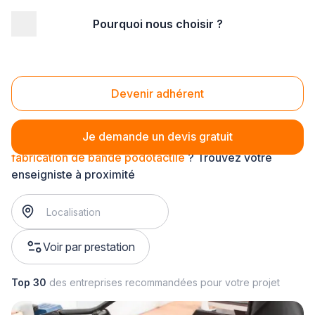
Pourquoi nous choisir ?
Accueil
/
Communication
/
Enseigne - signalétique
/
fabrication de signalétique
/
fabrication de bande podotactile
Fabrication de bande podotactile
Devenir adhérent
Je demande un devis gratuit
fabrication de bande podotactile
? Trouvez votre
enseigniste à proximité
Voir par prestation
Top 30
des entreprises recommandées pour votre projet