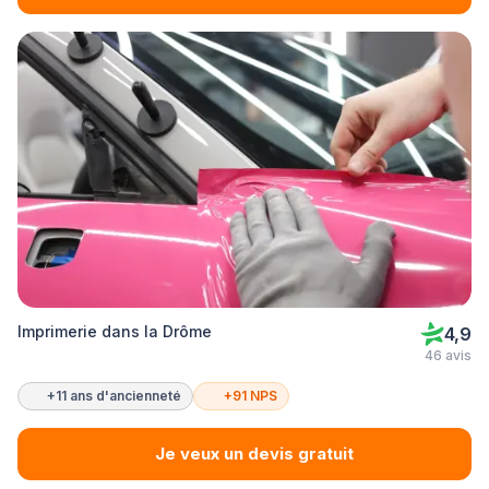
Imprimerie dans la Drôme
4,9
46 avis
+11 ans d'ancienneté
+91 NPS
Je veux un devis gratuit