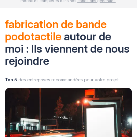
modalités complètes dans nos
conditions générales
.
fabrication de bande
podotactile
autour de
moi : Ils viennent de nous
rejoindre
Top 5
des entreprises recommandées pour votre projet