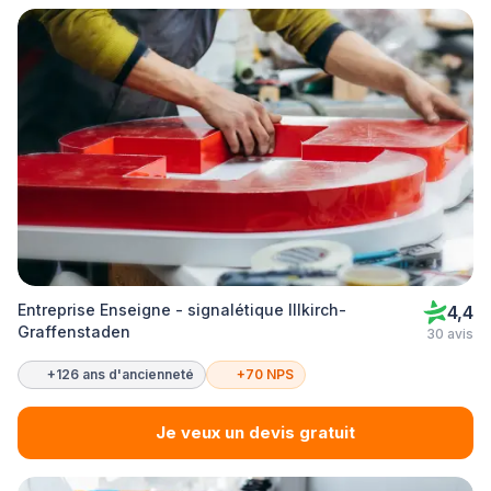
Entreprise Enseigne - signalétique Illkirch-
4,4
Graffenstaden
30 avis
+126 ans d'ancienneté
+70 NPS
Je veux un devis gratuit