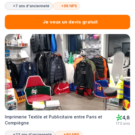
+7 ans d'ancienneté
+96 NPS
Je veux un devis gratuit
Imprimerie Textile et Publicitaire entre Paris et
4,8
Compiègne
173 avis
+23 ans d'ancienneté
+90 NPS