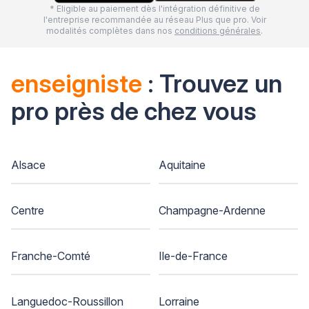
* Eligible au paiement dès l'intégration définitive de
l'entreprise recommandée au réseau Plus que pro. Voir
modalités complètes dans nos
conditions générales
.
enseigniste
: Trouvez un
pro près de chez vous
Alsace
Aquitaine
Centre
Champagne-Ardenne
Franche-Comté
Ile-de-France
Languedoc-Roussillon
Lorraine