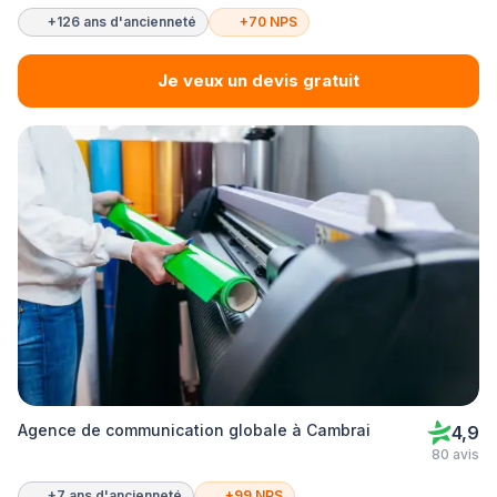
+126 ans d'ancienneté
+70 NPS
Je veux un devis gratuit
Agence de communication globale à Cambrai
4,9
80 avis
+7 ans d'ancienneté
+99 NPS