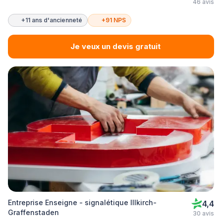
46 avis
+11 ans d'ancienneté
+91 NPS
Je veux un devis gratuit
Entreprise Enseigne - signalétique Illkirch-
4,4
Graffenstaden
30 avis