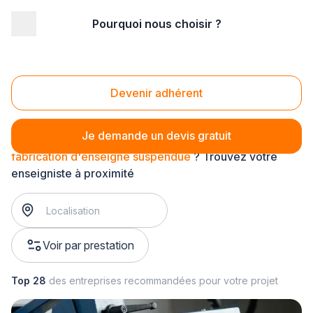
Pourquoi nous choisir ?
Accueil
/
Communication
/
Enseigne - signalétique
/
fabrication d'enseigne
/
fabrication d'enseigne suspendue
Fabrication d'enseigne suspendue
Devenir adhérent
Je demande un devis gratuit
fabrication d'enseigne suspendue
? Trouvez votre
enseigniste à proximité
Voir par prestation
Top 28
des entreprises recommandées pour votre projet