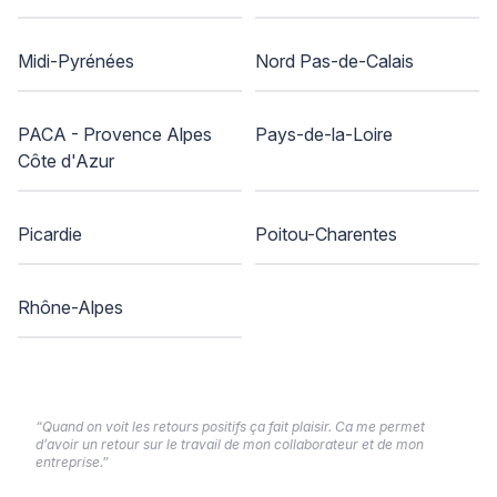
Midi-Pyrénées
Nord Pas-de-Calais
PACA - Provence Alpes
Pays-de-la-Loire
Côte d'Azur
Picardie
Poitou-Charentes
Rhône-Alpes
“Quand on voit les retours positifs ça fait plaisir. Ca me permet
d’avoir un retour sur le travail de mon collaborateur et de mon
entreprise.”