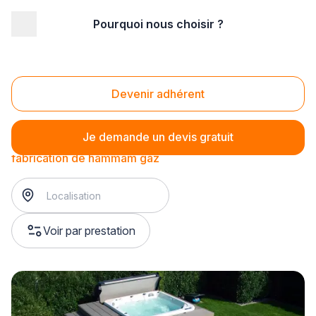
Pourquoi nous choisir ?
Accueil
/
Second œuvre
/
Hammam
/
fabrication de hammam
/
fabrication de hammam gaz
Fabrication de hammam gaz
Devenir adhérent
Je demande un devis gratuit
fabrication de hammam gaz
Voir par prestation