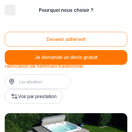
Pourquoi nous choisir ?
Accueil
/
Second œuvre
/
Hammam
/
fabrication de hammam
/
fabrication de hammam traditionnel
Fabrication de hammam traditionnel
Devenir adhérent
Je demande un devis gratuit
fabrication de hammam traditionnel
Voir par prestation