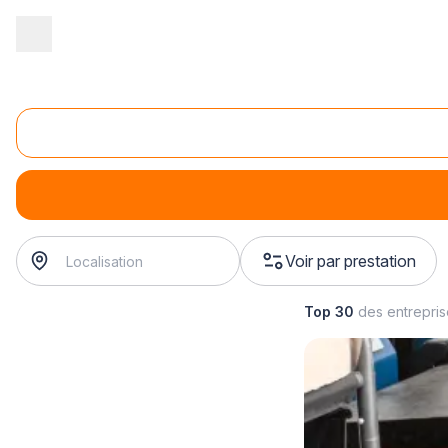
Accueil
/
Communication
/
Enseigne - signalétique
/
fabrication d
Fabrication de totem signalétique
fabrication de totem signalétique
? Trouvez votre enseign
Voir par prestation
Top 30
des entrepri