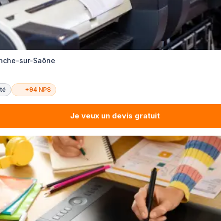
ranche-sur-Saône
té
+94 NPS
Je veux un devis gratuit