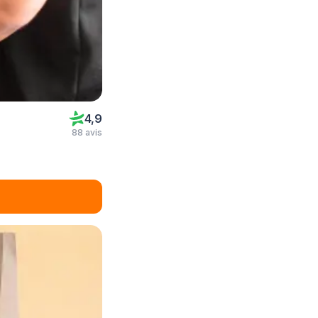
4,9
88 avis