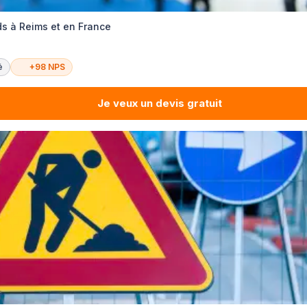
s à Reims et en France
é
+98 NPS
Je veux un devis gratuit