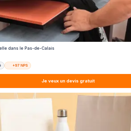
lle dans le Pas-de-Calais
é
+97 NPS
Je veux un devis gratuit