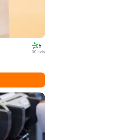
5
39 avis