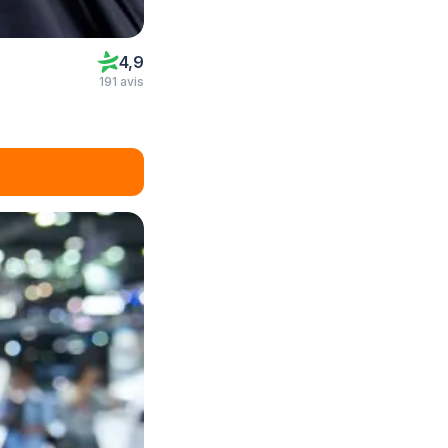
4,9
191 avis