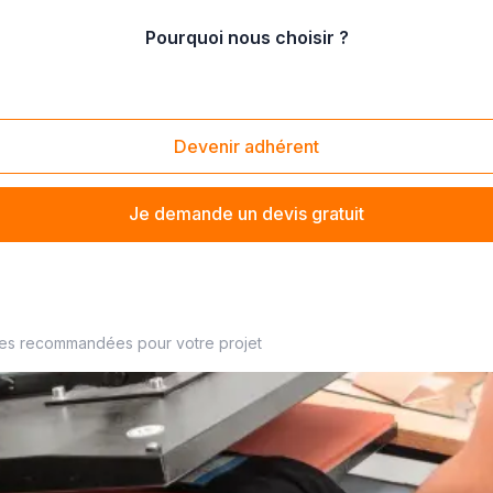
Pourquoi nous choisir ?
e signalétique
/
fabrication de totem signalétique
Devenir adhérent
Je demande un devis gratuit
iste à proximité
ses recommandées pour votre projet