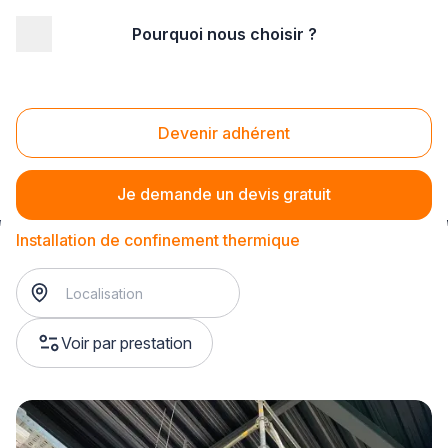
Pourquoi nous choisir ?
Accueil
/
Bâtiment
/
Thermobâchage
/
Installation de thermobâchage
/
Installation de confinement thermique
Devenir adhérent
Installation de confinement thermique
Je demande un devis gratuit
Installation de confinement thermique
Voir par prestation