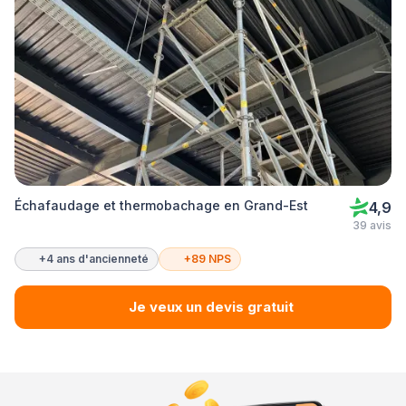
Échafaudage et thermobachage en Grand-Est
4,9
39 avis
+4 ans d'ancienneté
+89 NPS
Je veux un devis gratuit