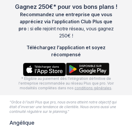
Gagnez 250€* pour vos bons plans !
Recommandez une entreprise que vous
appréciez via l’application Club Plus que
pro :
si elle rejoint notre réseau, vous gagnez
250€ !
Téléchargez l’application et soyez
récompensé
* Eligible au paiement dès l'intégration définitive de
l'entreprise recommandée au réseau Plus que pro. Voir
modalités complètes dans nos
conditions générales
.
“Grâce à l’outil Plus que pro, nous avons atteint notre objectif qui
était d’inverser une tendance de clientèle. Nous avons aussi une
continuité régulière sur le planning.”
Angélique