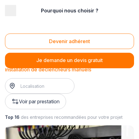
Pourquoi nous choisir ?
Accueil
/
Sécurité
/
Incendie
/
Installation d'alarmes incendie
/
Installation de déclencheurs manuels
Installation de déclencheurs manuels
Devenir adhérent
Je demande un devis gratuit
Installation de déclencheurs manuels
Voir par prestation
Top 16
des entreprises recommandées pour votre projet