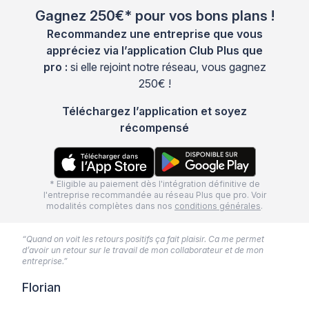
Gagnez 250€* pour vos bons plans !
Recommandez une entreprise que vous
appréciez via l’application Club Plus que
pro :
si elle rejoint notre réseau, vous gagnez
250€ !
Téléchargez l’application et soyez
récompensé
* Eligible au paiement dès l'intégration définitive de
l'entreprise recommandée au réseau Plus que pro. Voir
modalités complètes dans nos
conditions générales
.
“Quand on voit les retours positifs ça fait plaisir. Ca me permet
d’avoir un retour sur le travail de mon collaborateur et de mon
entreprise.”
Florian