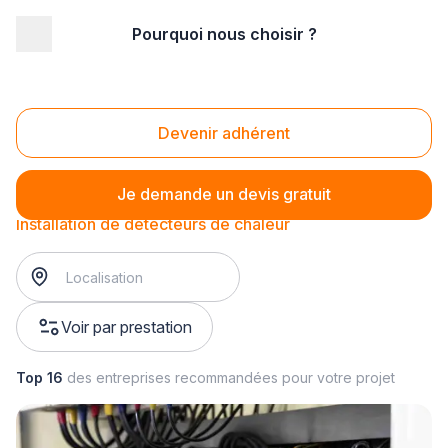
Pourquoi nous choisir ?
Accueil
/
Sécurité
/
Incendie
/
Installation d'alarmes incendie
/
Installation de détecteurs de chaleur
Installation de détecteurs de chaleur
Devenir adhérent
Je demande un devis gratuit
Installation de détecteurs de chaleur
Voir par prestation
Top 16
des entreprises recommandées pour votre projet