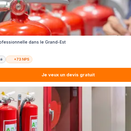
rofessionnelle dans le Grand-Est
té
+73 NPS
Je veux un devis gratuit