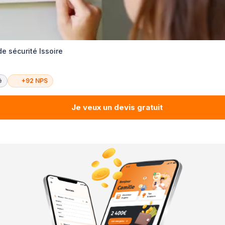
e sécurité Issoire
é
+92 NPS
Je veux un devis gratuit