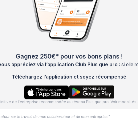
Gagnez 250€* pour vos bons plans !
s appréciez via l’application Club Plus que pro :
si elle
Téléchargez l’application et soyez récompensé
définitive de l'entreprise recommandée au réseau Plus que pro. Voir modalit
 retour sur le travail de mon collaborateur et de mon entreprise.”