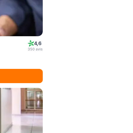
4,6
350 avis