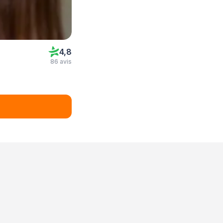
4,8
86 avis