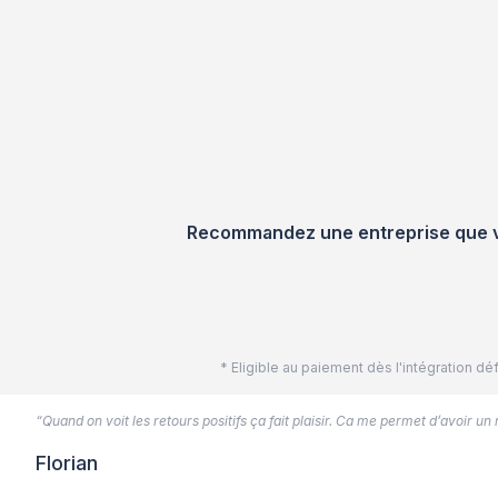
Recommandez une entreprise que vou
* Eligible au paiement dès l'intégration 
“Quand on voit les retours positifs ça fait plaisir. Ca me permet d’avoir un
Florian