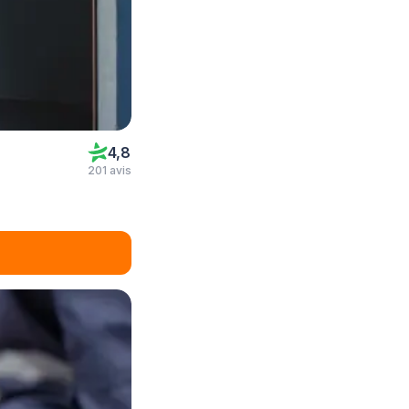
4,8
201 avis