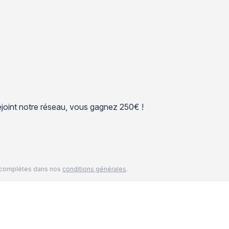
 rejoint notre réseau, vous gagnez 250€ !
és complètes dans nos
conditions générales
.