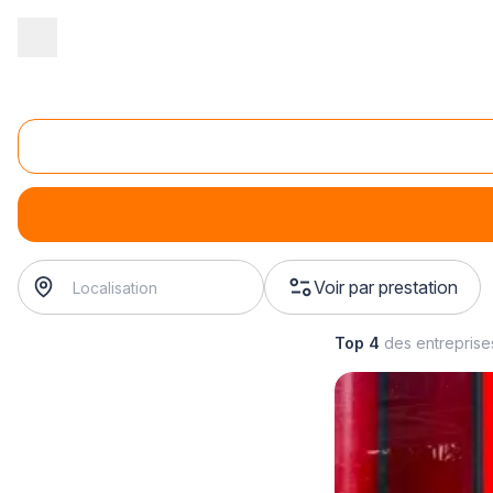
Accueil
/
Sécurité
/
Incendie
/
Installation d'extincteurs
/
Installa
Installation d'extincteurs sur roues
Installation d'extincteurs sur roues
Voir par prestation
Top 4
des entrepris