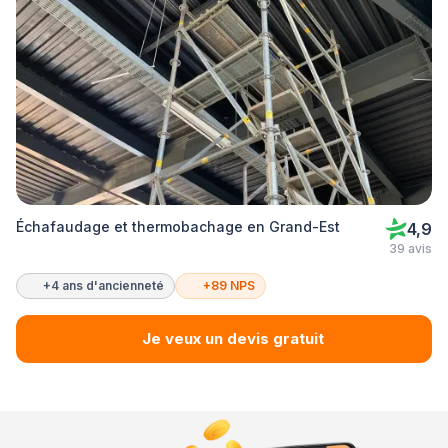
Échafaudage et thermobachage en Grand-Est
4,9
39 avis
+4 ans d'ancienneté
+89 NPS
Je veux un devis gratuit