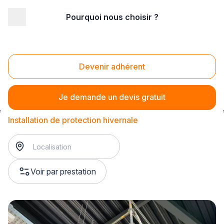
Pourquoi nous choisir ?
Accueil
/
Bâtiment
/
Thermobâchage
/
Installation de thermobâchage
/
Installation de protection hivernale
Devenir adhérent
Installation de protection hivernale
Je demande un devis gratuit
Installation de protection hivernale
Voir par prestation