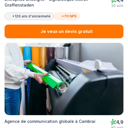
4,4
Graffenstaden
30 avis
+126 ans d'ancienneté
+70 NPS
Je veux un devis gratuit
Agence de communication globale à Cambrai
4,9
80 avis