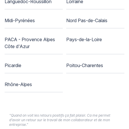
Languedoc-Roussillon
Lorraine
Midi-Pyrénées
Nord Pas-de-Calais
PACA - Provence Alpes
Pays-de-la-Loire
Côte d'Azur
Picardie
Poitou-Charentes
Rhône-Alpes
“Quand on voit les retours positifs ça fait plaisir. Ca me permet
d’avoir un retour sur le travail de mon collaborateur et de mon
entreprise.”