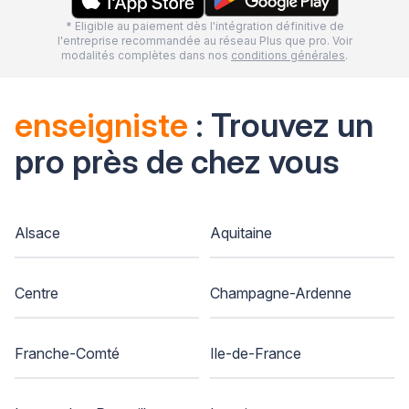
* Eligible au paiement dès l'intégration définitive de
l'entreprise recommandée au réseau Plus que pro. Voir
modalités complètes dans nos
conditions générales
.
enseigniste
: Trouvez un
pro près de chez vous
Alsace
Aquitaine
Centre
Champagne-Ardenne
Franche-Comté
Ile-de-France