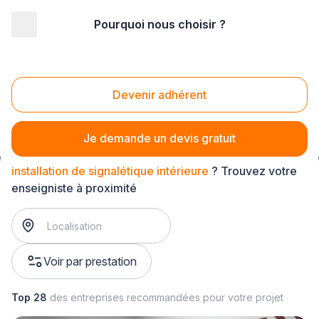
Pourquoi nous choisir ?
Accueil
/
Communication
/
Enseigne - signalétique
/
installation de signalétique
/
installation de signalétique intérieure
Devenir adhérent
Installation de signalétique intérieure
Je demande un devis gratuit
installation de signalétique intérieure
? Trouvez votre
enseigniste à proximité
Voir par prestation
Top 28
des entreprises recommandées pour votre projet