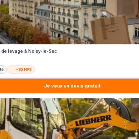
s de levage à Noisy-le-Sec
té
+85 NPS
Je veux un devis gratuit