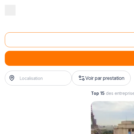
Accueil
/
Gros œuvre
/
Engins de chantier
/
location d'engin de cha
Location d'engin de levage
location d'engin de levage
? Trouvez votre loueur d'engin
Voir par prestation
Top 15
des entrepris