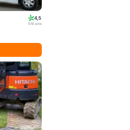
4,5
519 avis