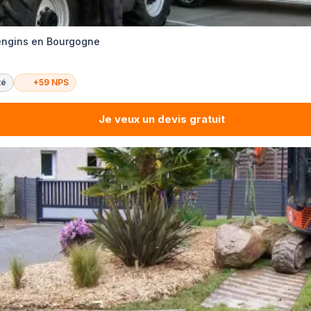
'engins en Bourgogne
té
+59 NPS
Je veux un devis gratuit