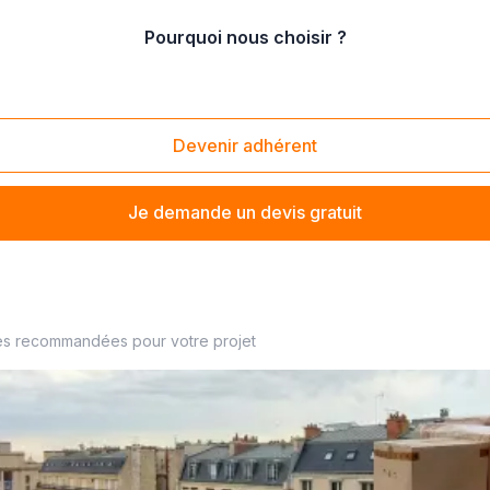
Pourquoi nous choisir ?
ntier
/
location d'engin de levage
Devenir adhérent
Je demande un devis gratuit
 de chantier à proximité
es recommandées pour votre projet