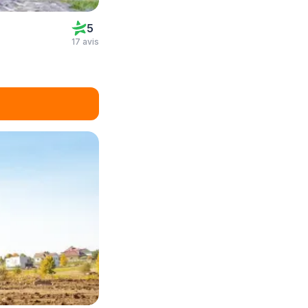
5
17 avis