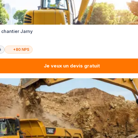
 chantier Jarny
é
+80 NPS
Je veux un devis gratuit