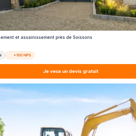
ssement et assainissement près de Soissons
té
+100 NPS
Je veux un devis gratuit