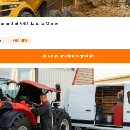
ssement et VRD dans la Marne
é
+80 NPS
Je veux un devis gratuit