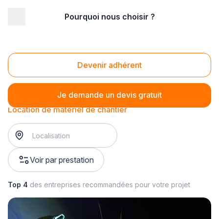
Pourquoi nous choisir ?
Accueil
/
Magasin - commerce
/
Magasin de bricolage
/
Location d'outils
/
Location de matériel de chantier
Location de matériel de chantier
Devenir adhérent
Je demande un devis gratuit
Location de matériel de chantier
Voir par prestation
Top 4
des entreprises recommandées pour votre projet