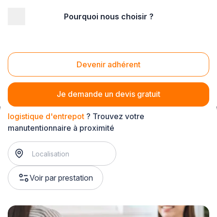
Pourquoi nous choisir ?
Accueil
/
Entretien - maintenance
/
Manutention
/
chargement et déchargement de marchandise
/
logistique d'entrepot
Devenir adhérent
Logistique d'entrepot
Je demande un devis gratuit
logistique d'entrepot
? Trouvez votre
manutentionnaire à proximité
Voir par prestation