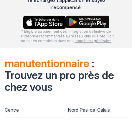
Téléchargez l’application et soyez
récompensé
* Eligible au paiement dès l'intégration définitive de
l'entreprise recommandée au réseau Plus que pro. Voir
modalités complètes dans nos
conditions générales
.
manutentionnaire
:
Trouvez un pro près de
chez vous
Centre
Nord Pas-de-Calais