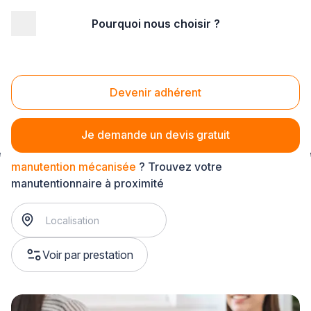
Pourquoi nous choisir ?
Accueil
/
Entretien - maintenance
/
Manutention
/
chargement et déchargement de marchandise
/
manutention mécanisée
Devenir adhérent
Manutention mécanisée
Je demande un devis gratuit
manutention mécanisée
? Trouvez votre
manutentionnaire à proximité
Voir par prestation