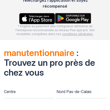
Téléchargez l’application et soyez
récompensé
* Eligible au paiement dès l'intégration définitive de
l'entreprise recommandée au réseau Plus que pro. Voir
modalités complètes dans nos
conditions générales
.
manutentionnaire
:
Trouvez un pro près de
chez vous
Centre
Nord Pas-de-Calais