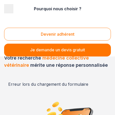
Pourquoi nous choisir ?
Accueil
/
Santé
/
Santé Animale
/
spécialisation vétérinaire
/
médecine collective vétérinaire
Médecine collective vétérinaire
Devenir adhérent
Je demande un devis gratuit
Votre recherche
médecine collective
vétérinaire
mérite une réponse personnalisée
Erreur lors du chargement du formulaire