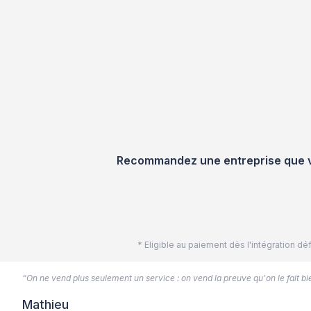
Recommandez une entreprise que vou
* Eligible au paiement dès l'intégration 
“On ne vend plus seulement un service : on vend la preuve qu'on le fait bien
Mathieu