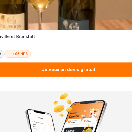
villé et Brunstatt
é
+95 NPS
Je veux un devis gratuit