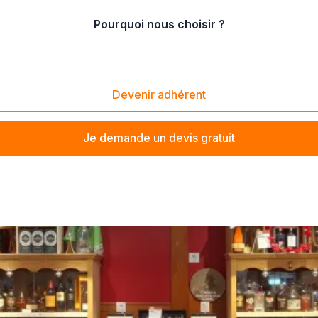
Pourquoi nous choisir ?
nts autour du vin
/
Organisation de dégustations privées
Devenir adhérent
Je demande un devis gratuit