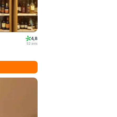
4,8
52 avis