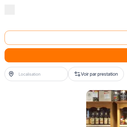
Accueil
/
Magasin - commerce
/
Caviste
/
Organisation d'événeme
Organisation de dégustations privées
Organisation de dégustations privées
Voir par prestation