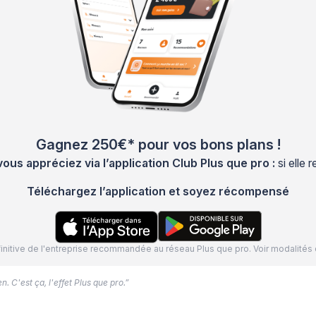
Gagnez 250€* pour vos bons plans !
s appréciez via l’application Club Plus que pro :
si elle
Téléchargez l’application et soyez récompensé
définitive de l'entreprise recommandée au réseau Plus que pro. Voir modalit
. C'est ça, l'effet Plus que pro.”