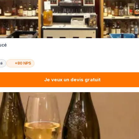
Lucé
té
+80 NPS
Je veux un devis gratuit