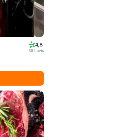
4,8
354 avis