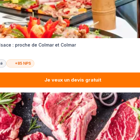
Alsace : proche de Colmar et Colmar
té
+85 NPS
Je veux un devis gratuit