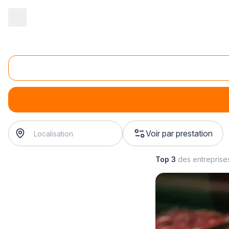
Accueil
/
Magasin - commerce
/
Boucherie
/
Préparation de viand
Préparation de viandes cuisinées
Préparation de viandes cuisinées
Voir par prestation
Top 3
des entreprise