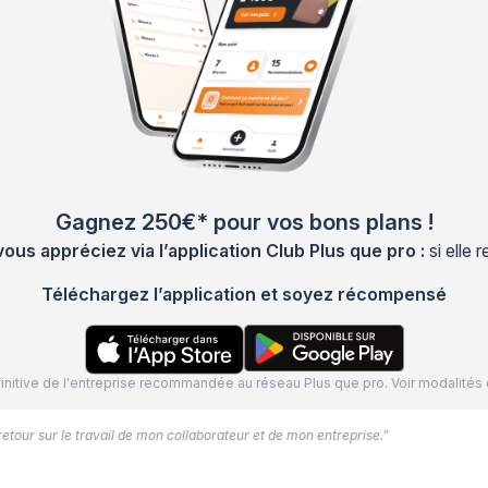
Gagnez 250€* pour vos bons plans !
s appréciez via l’application Club Plus que pro :
si elle
Téléchargez l’application et soyez récompensé
définitive de l'entreprise recommandée au réseau Plus que pro. Voir modalit
 retour sur le travail de mon collaborateur et de mon entreprise.”