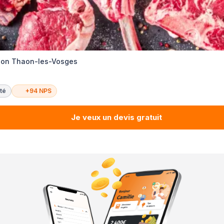
tion Thaon-les-Vosges
té
+94 NPS
Je veux un devis gratuit