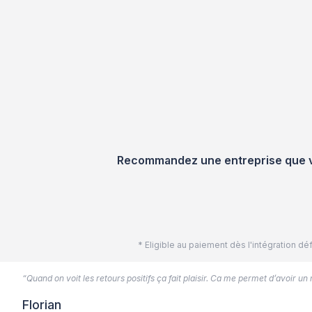
Recommandez une entreprise que vou
* Eligible au paiement dès l'intégration 
“Quand on voit les retours positifs ça fait plaisir. Ca me permet d’avoir un
Florian