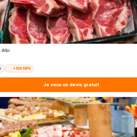
 Albi
é
+100 NPS
Je veux un devis gratuit