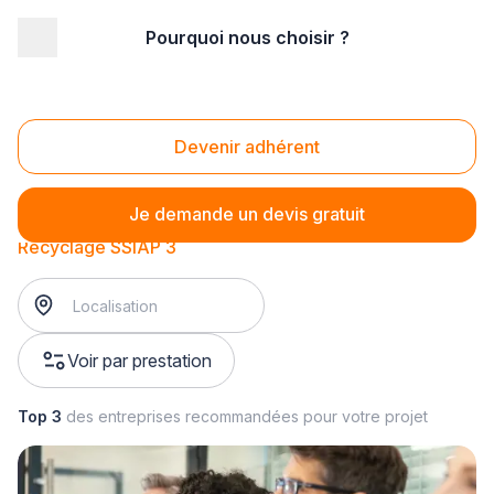
Pourquoi nous choisir ?
Accueil
/
Sécurité
/
Incendie
/
Formation SSIAP
/
Recyclage SSIAP 3
Recyclage SSIAP 3
Devenir adhérent
Je demande un devis gratuit
Recyclage SSIAP 3
Voir par prestation
Top 3
des entreprises recommandées pour votre projet