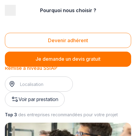
Pourquoi nous choisir ?
Accueil
/
Sécurité
/
Incendie
/
Formation SSIAP
/
Remise à niveau SSIAP
Remise à niveau SSIAP
Devenir adhérent
Je demande un devis gratuit
Remise à niveau SSIAP
Voir par prestation
Top 3
des entreprises recommandées pour votre projet