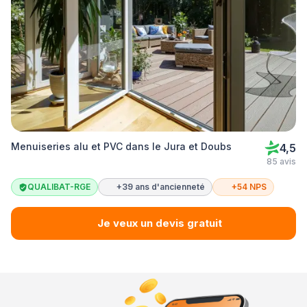
Menuiseries alu et PVC dans le Jura et Doubs
4,5
85 avis
QUALIBAT-RGE
+39 ans d'ancienneté
+54 NPS
Je veux un devis gratuit