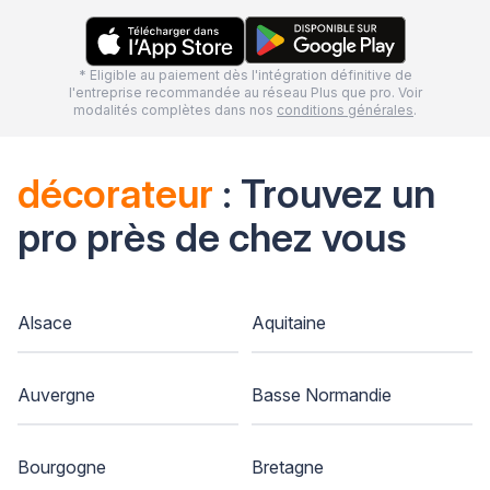
* Eligible au paiement dès l'intégration définitive de
l'entreprise recommandée au réseau Plus que pro. Voir
modalités complètes dans nos
conditions générales
.
décorateur
: Trouvez un
pro près de chez vous
Alsace
Aquitaine
Auvergne
Basse Normandie
Bourgogne
Bretagne