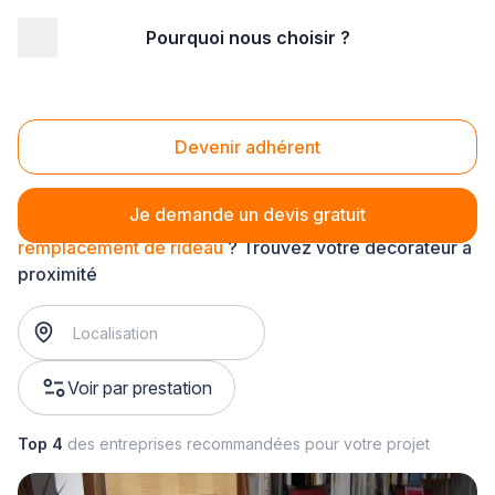
Pourquoi nous choisir ?
Accueil
/
Agencement intérieur
/
Décoration - tapisserie
/
rideau
/
remplacement de rideau
Remplacement de rideau
Devenir adhérent
Je demande un devis gratuit
remplacement de rideau
? Trouvez votre décorateur à
proximité
Voir par prestation
Top 4
des entreprises recommandées pour votre projet