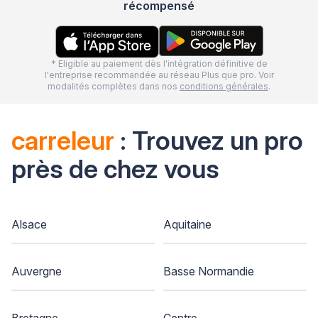
récompensé
* Eligible au paiement dès l'intégration définitive de
l'entreprise recommandée au réseau Plus que pro. Voir
modalités complètes dans nos
conditions générales
.
carreleur
: Trouvez un pro
près de chez vous
Alsace
Aquitaine
Auvergne
Basse Normandie
Bretagne
Centre