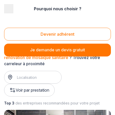
Pourquoi nous choisir ?
Accueil
/
Second œuvre
/
Carrelage
/
rénovation de mosaique
/
rénovation de mosaïque sanitaire
Rénovation de mosaïque sanitaire
Devenir adhérent
Je demande un devis gratuit
rénovation de mosaïque sanitaire
? Trouvez votre
carreleur à proximité
Voir par prestation
Top 3
des entreprises recommandées pour votre projet