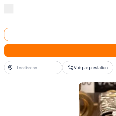
Accueil
/
Magasin - commerce
/
Magasin de bagagerie
/
Réparati
Réparation de fermetures éclair (Magasin de bagag
Réparation de fermetures éclair (Magasin de bagagerie)
Voir par prestation