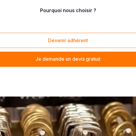
Pourquoi nous choisir ?
on de bagages
/
Réparation de fermetures éclair (Magasin de bagagerie)
erie)
Devenir adhérent
Je demande un devis gratuit