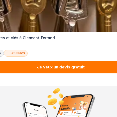
es et clés à Clermont-Ferrand
é
+93 NPS
Je veux un devis gratuit