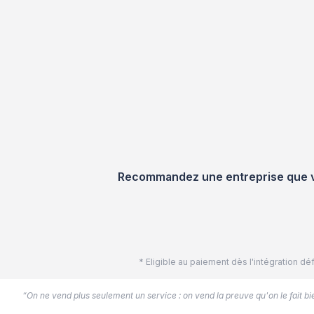
Recommandez une entreprise que vou
* Eligible au paiement dès l'intégration 
“On ne vend plus seulement un service : on vend la preuve qu'on le fait bien