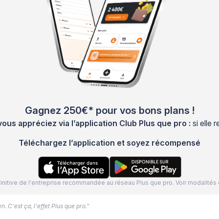
Gagnez 250€* pour vos bons plans !
s appréciez via l’application Club Plus que pro :
si elle
Téléchargez l’application et soyez récompensé
définitive de l'entreprise recommandée au réseau Plus que pro. Voir modalit
. C'est ça, l'effet Plus que pro.”