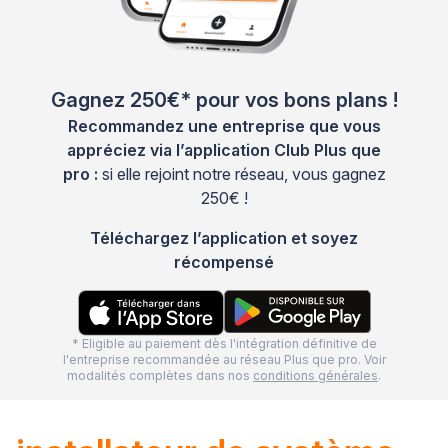
Gagnez 250€* pour vos bons plans !
Recommandez une entreprise que vous
appréciez via l’application Club Plus que
pro :
si elle rejoint notre réseau, vous gagnez
250€ !
Téléchargez l’application et soyez
récompensé
* Eligible au paiement dès l'intégration définitive de
l'entreprise recommandée au réseau Plus que pro. Voir
modalités complètes dans nos
conditions générales
.