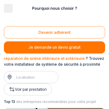
Pourquoi nous choisir ?
Accueil
/
Sécurité
/
Système de sécurité
/
réparation de système de sécurité
/
réparation de sirène intérieure et extérieure
Devenir adhérent
Réparation de sirène intérieure et extérieure
Je demande un devis gratuit
réparation de sirène intérieure et extérieure
? Trouvez
votre installateur de système de sécurité à proximité
Voir par prestation
Top 13
des entreprises recommandées pour votre projet