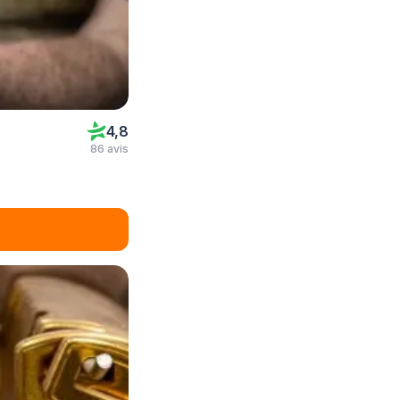
4,8
86 avis