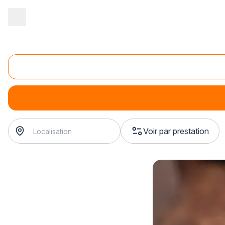
Accueil
/
Magasin - commerce
/
Cordonnerie
/
Entretien de chaus
Teinture de chaussures
Teinture de chaussures
Voir par prestation