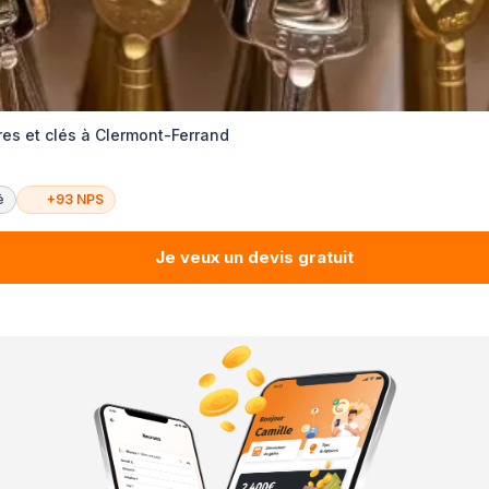
es et clés à Clermont-Ferrand
é
+93 NPS
Je veux un devis gratuit