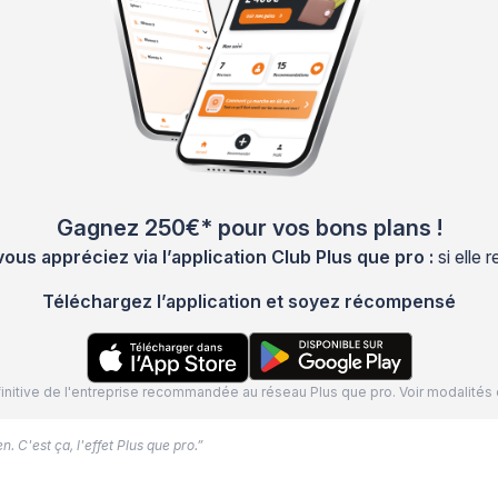
Gagnez 250€* pour vos bons plans !
s appréciez via l’application Club Plus que pro :
si elle
Téléchargez l’application et soyez récompensé
définitive de l'entreprise recommandée au réseau Plus que pro. Voir modalit
. C'est ça, l'effet Plus que pro.”