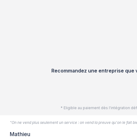
Recommandez une entreprise que vou
* Eligible au paiement dès l'intégration 
“On ne vend plus seulement un service : on vend la preuve qu'on le fait bien
Mathieu