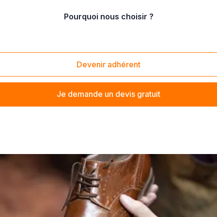
Pourquoi nous choisir ?
sures
/
Teinture de chaussures
Devenir adhérent
Je demande un devis gratuit