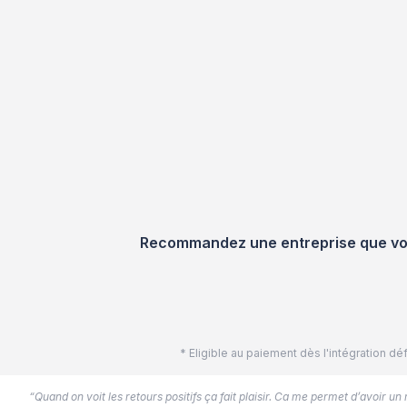
Recommandez une entreprise que vous
* Eligible au paiement dès l'intégration 
“Quand on voit les retours positifs ça fait plaisir. Ca me permet d’avoir un