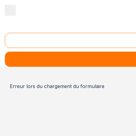
Accueil
/
Santé
/
Santé Animale
/
spécialisation vétérinaire
/
vacc
Vaccination et prophylaxie de troupeaux
Votre recherche
vaccination et prophylaxie de 
Erreur lors du chargement du formulaire