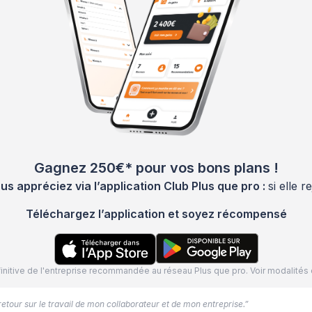
Gagnez 250€* pour vos bons plans !
 appréciez via l’application Club Plus que pro :
si elle 
Téléchargez l’application et soyez récompensé
définitive de l'entreprise recommandée au réseau Plus que pro. Voir modalit
 retour sur le travail de mon collaborateur et de mon entreprise.”