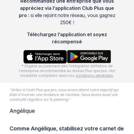
Recommandez une entreprise que vous
appréciez via l’application Club Plus que
pro :
si elle rejoint notre réseau, vous gagnez
250€ !
Téléchargez l’application et soyez
récompensé
* Eligible au paiement dès l'intégration définitive de
l'entreprise recommandée au réseau Plus que pro. Voir
modalités complètes dans nos
conditions générales
.
“Grâce à l’outil Plus que pro, nous avons atteint notre objectif qui
était d’inverser une tendance de clientèle. Nous avons aussi une
continuité régulière sur le planning.”
Angélique
Comme Angélique, stabilisez votre carnet de