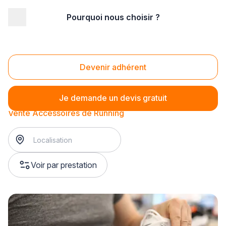
Pourquoi nous choisir ?
Accueil
/
Magasin - commerce
/
Magasin de sport
/
Vente d'équipements sportifs
/
Vente Accessoires de Running
Vente Accessoires de Running
Devenir adhérent
Je demande un devis gratuit
Vente Accessoires de Running
Voir par prestation