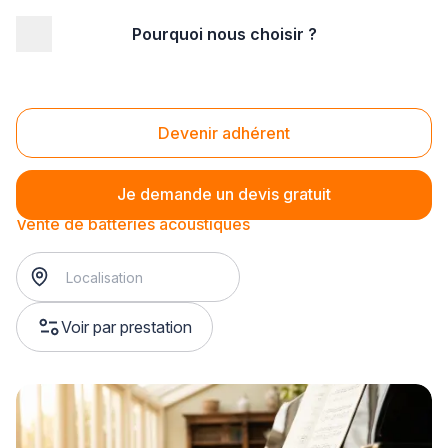
Pourquoi nous choisir ?
Accueil
/
Magasin - commerce
/
Magasin de musique
/
Vente d'instruments
/
Vente de batteries acoustiques
Vente de batteries acoustiques
Devenir adhérent
Je demande un devis gratuit
Vente de batteries acoustiques
Voir par prestation