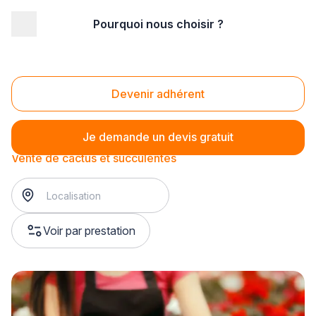
Pourquoi nous choisir ?
Accueil
/
Magasin - commerce
/
Fleuriste
/
Vente de plantes d'intérieur
/
Vente de cactus et succulentes
Vente de cactus et succulentes
Devenir adhérent
Je demande un devis gratuit
Vente de cactus et succulentes
Voir par prestation