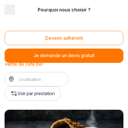
Pourquoi nous choisir ?
Accueil
/
Magasin - commerce
/
Magasin de café
/
Vente de café
/
Vente de café bio
Vente de café bio
Devenir adhérent
Je demande un devis gratuit
Vente de café bio
Voir par prestation