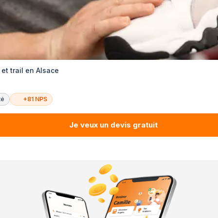
et trail en Alsace
té
+81 NPS
Je veux un devis gratuit