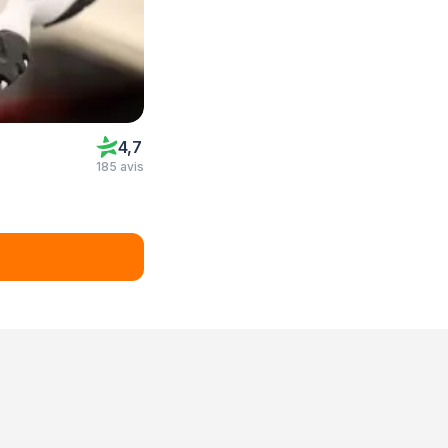
4,7
185 avis