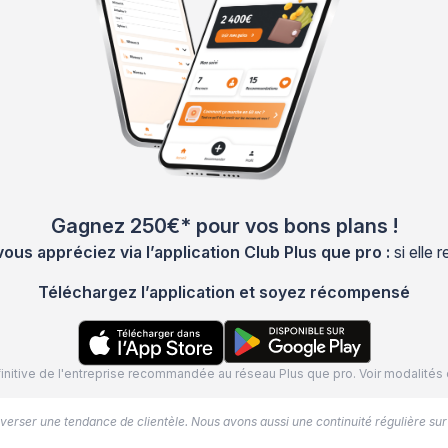
Gagnez 250€* pour vos bons plans !
s appréciez via l’application Club Plus que pro :
si elle
Téléchargez l’application et soyez récompensé
définitive de l'entreprise recommandée au réseau Plus que pro. Voir modalit
’inverser une tendance de clientèle. Nous avons aussi une continuité régulière sur