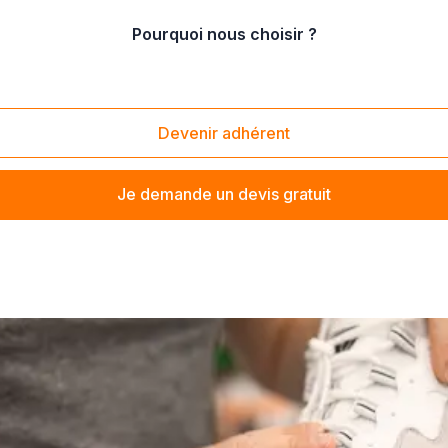
Pourquoi nous choisir ?
ssures de sport (Magasin de sport)
/
Vente de chaussures de basketball
Devenir adhérent
Je demande un devis gratuit