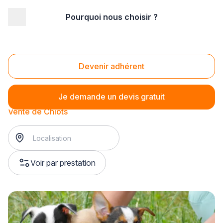
Pourquoi nous choisir ?
Accueil
/
Magasin - commerce
/
Animalerie
/
Vente d'animaux domestiques
/
Vente de Chiots
Vente de Chiots
Devenir adhérent
Je demande un devis gratuit
Vente de Chiots
Voir par prestation