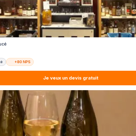
Lucé
té
+80 NPS
Je veux un devis gratuit