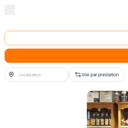
Accueil
/
Magasin - commerce
/
Caviste
/
Vente de spiritueux
/
V
Vente de cognacs
Vente de cognacs
Voir par prestation