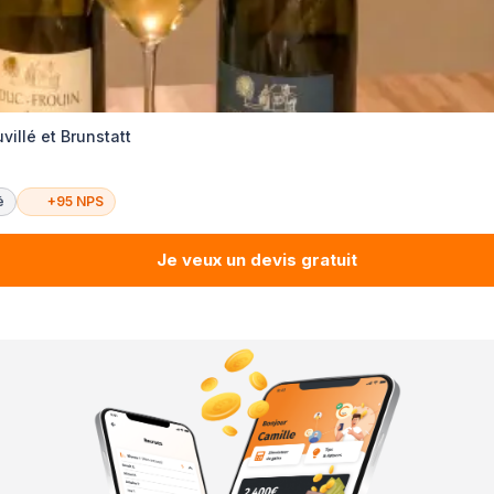
villé et Brunstatt
é
+95 NPS
Je veux un devis gratuit