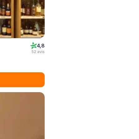
4,8
52 avis