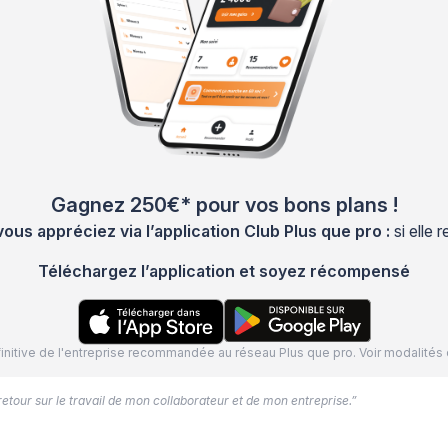
Gagnez 250€* pour vos bons plans !
s appréciez via l’application Club Plus que pro :
si elle
Téléchargez l’application et soyez récompensé
définitive de l'entreprise recommandée au réseau Plus que pro. Voir modalit
 retour sur le travail de mon collaborateur et de mon entreprise.”