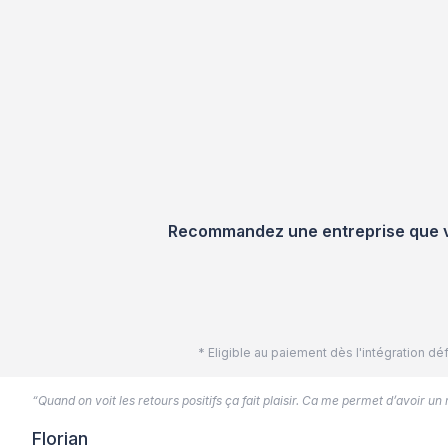
Recommandez une entreprise que vou
* Eligible au paiement dès l'intégration 
“Quand on voit les retours positifs ça fait plaisir. Ca me permet d’avoir un
Florian