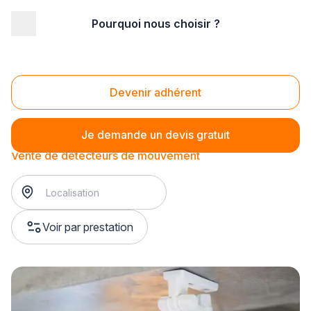
Pourquoi nous choisir ?
Accueil
/
Magasin - commerce
/
Magasin d'alarme et sécurité
/
Vente de détecteurs
/
Vente de détecteurs de mouvement
Vente de détecteurs de mouvement
Devenir adhérent
Je demande un devis gratuit
Vente de détecteurs de mouvement
Voir par prestation