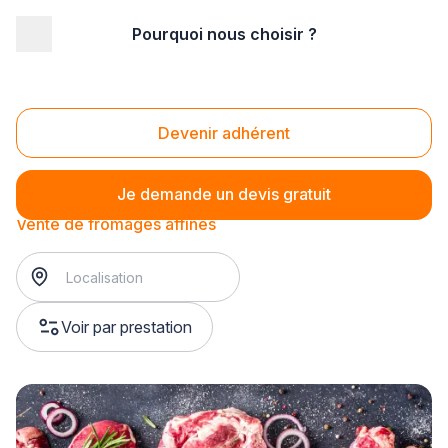
Pourquoi nous choisir ?
Accueil
/
Magasin - commerce
/
Fromagerie
/
Vente de fromages
/
Vente de fromages affinés
Vente de fromages affinés
Devenir adhérent
Je demande un devis gratuit
Vente de fromages affinés
Voir par prestation