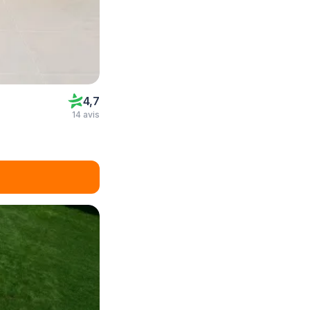
4,7
14 avis