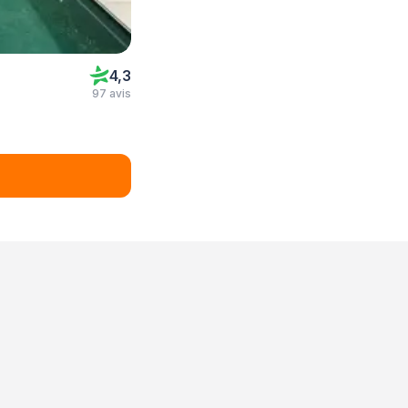
4,3
97 avis