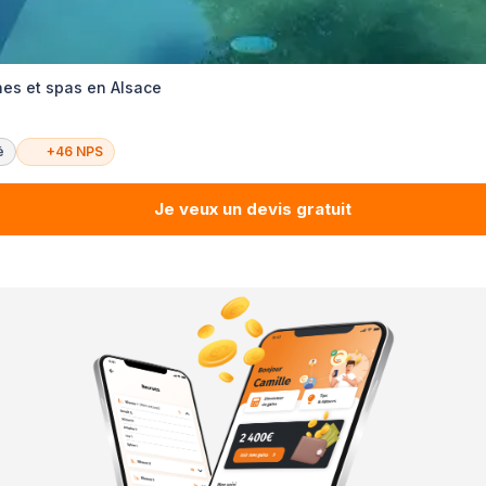
ines et spas en Alsace
é
+46 NPS
Je veux un devis gratuit