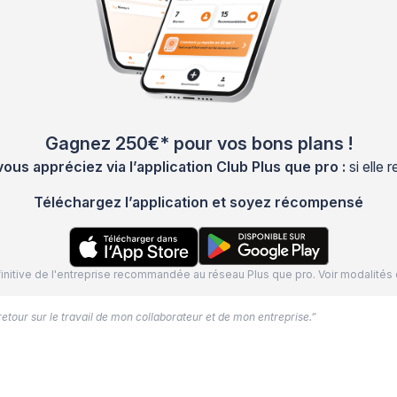
Gagnez 250€* pour vos bons plans !
s appréciez via l’application Club Plus que pro :
si elle
Téléchargez l’application et soyez récompensé
définitive de l'entreprise recommandée au réseau Plus que pro. Voir modalit
 retour sur le travail de mon collaborateur et de mon entreprise.”