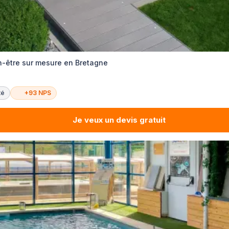
-être sur mesure en Bretagne
té
+93 NPS
Je veux un devis gratuit