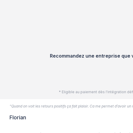
Recommandez une entreprise que vou
* Eligible au paiement dès l'intégration 
“Quand on voit les retours positifs ça fait plaisir. Ca me permet d’avoir un
Florian