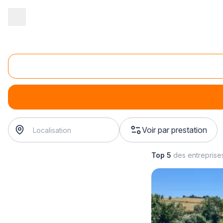
Accueil
/
Second œuvre
/
Hammam
/
vente de hammam
/
vente
Vente de hammam combiné douche
vente de hammam combiné douche
Voir par prestation
Top 5
des entreprise