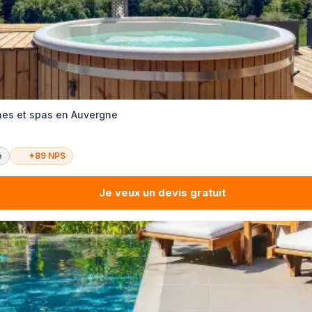
ines et spas en Auvergne
é
+89 NPS
Je veux un devis gratuit