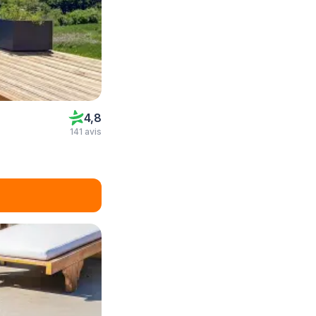
4,8
141 avis