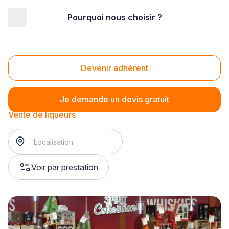
Pourquoi nous choisir ?
Accueil
/
Magasin - commerce
/
Caviste
/
Vente de spiritueux
/
Vente de liqueurs
Vente de liqueurs
Devenir adhérent
Je demande un devis gratuit
Vente de liqueurs
Voir par prestation