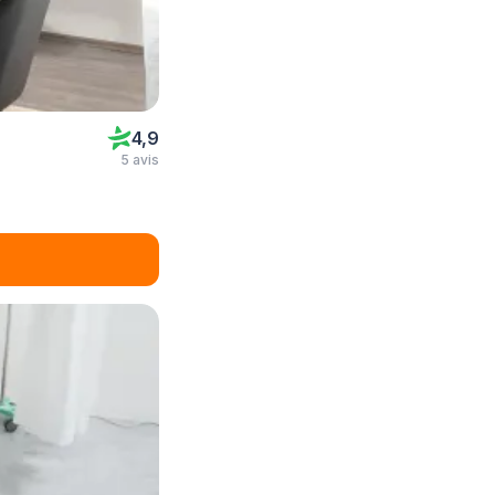
4,9
5 avis