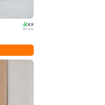
4,9
187 avis