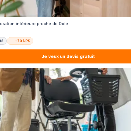
ration intérieure proche de Dole
té
+70 NPS
Je veux un devis gratuit