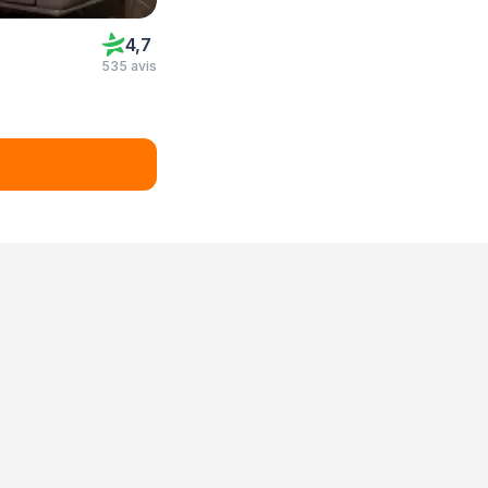
4,7
535 avis