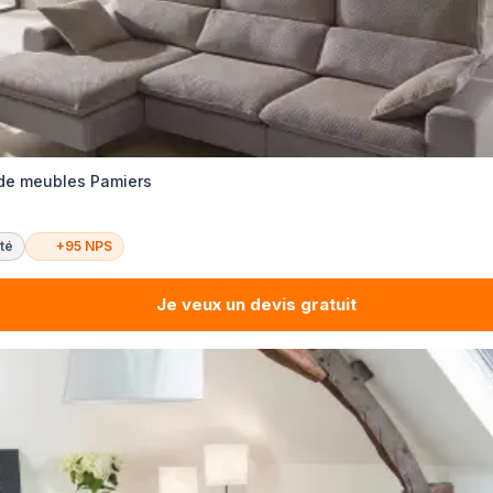
 de meubles Pamiers
té
+95 NPS
Je veux un devis gratuit