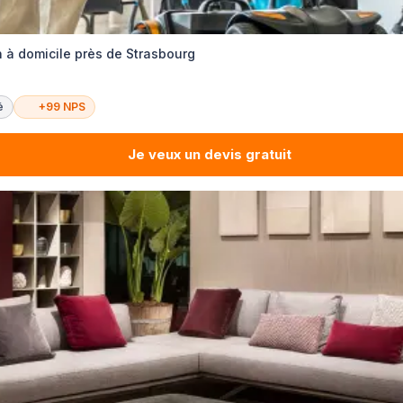
n à domicile près de Strasbourg
é
+99 NPS
Je veux un devis gratuit