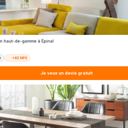
ion haut-de-gamme à Épinal
é
+82 NPS
Je veux un devis gratuit