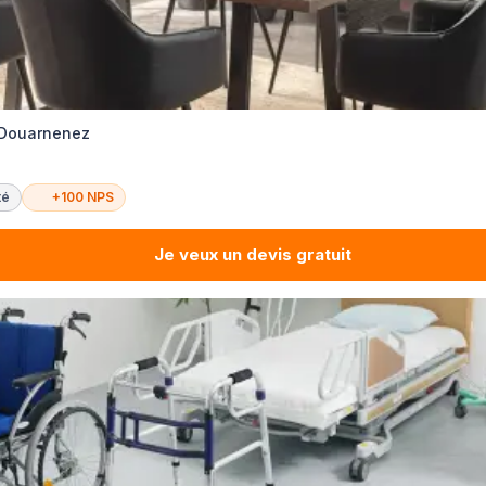
 Douarnenez
té
+100 NPS
Je veux un devis gratuit