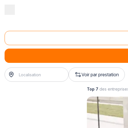
Accueil
/
Magasin - commerce
/
Magasin de meubles
/
Vente de 
Vente de matelas
Vente de matelas
Voir par prestation
Top 7
des entreprise