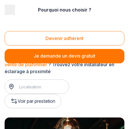
Pourquoi nous choisir ?
Accueil
/
Équipement technique
/
Eclairage
/
vente d'éclairage intérieur
/
vente de plafonnier
Vente de plafonnier
Devenir adhérent
Je demande un devis gratuit
vente de plafonnier
? Trouvez votre installateur en
éclairage à proximité
Voir par prestation