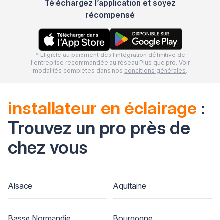
Téléchargez l’application et soyez
récompensé
* Eligible au paiement dès l'intégration définitive de
l'entreprise recommandée au réseau Plus que pro. Voir
modalités complètes dans nos
conditions générales
.
installateur en éclairage
:
Trouvez un pro près de
chez vous
Alsace
Aquitaine
Basse Normandie
Bourgogne