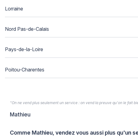
Lorraine
Nord Pas-de-Calais
Pays-de-la-Loire
Poitou-Charentes
“On ne vend plus seulement un service : on vend la preuve qu'on le fait bien
Mathieu
Comme Mathieu, vendez vous aussi plus qu'un se