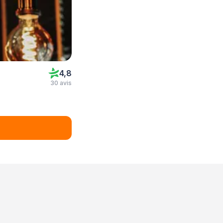
4,8
30 avis