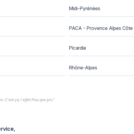
Midi-Pyrénées
PACA - Provence Alpes Côte 
Picardie
Rhône-Alpes
. C'est ça, l'effet Plus que pro.”
rvice,