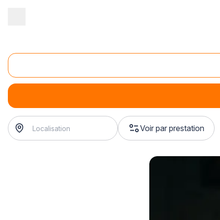
Accueil
/
Équipement technique
/
Eclairage
/
vente d'éclairage inté
Vente de spot
vente de spot
? Trouvez votre installateur en éclairage à
Voir par prestation