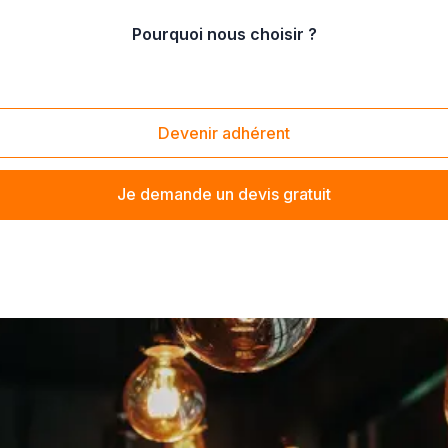
Pourquoi nous choisir ?
rieur
/
vente de spot
Devenir adhérent
Je demande un devis gratuit
 proximité