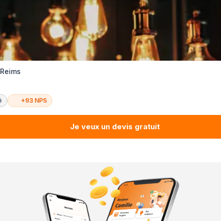
 Reims
é
+93 NPS
Je veux un devis gratuit