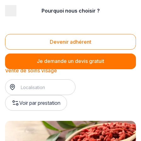
Pourquoi nous choisir ?
Accueil
/
Magasin - commerce
/
Parfumerie - Cosmétique
/
Vente de cosmétiques
/
Vente de soins visage
Vente de soins visage
Devenir adhérent
Je demande un devis gratuit
Vente de soins visage
Voir par prestation